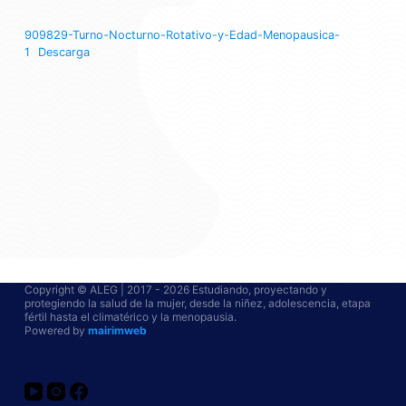
909829-Turno-Nocturno-Rotativo-y-Edad-Menopausica-
1
Descarga
Copyright © ALEG | 2017 - 2026 Estudiando, proyectando y
protegiendo la salud de la mujer, desde la niñez, adolescencia, etapa
fértil hasta el climatérico y la menopausia.
Powered by
mairimweb