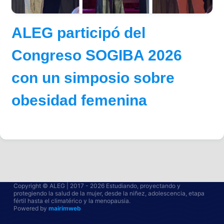
ALEG participó del
Congreso SOGIBA 2026
con un simposio sobre
obesidad femenina
Copyright © ALEG | 2017 - 2026 Estudiando, proyectando y
protegiendo la salud de la mujer, desde la niñez, adolescencia, etapa
fértil hasta el climatérico y la menopausia.
Powered by
mairimweb