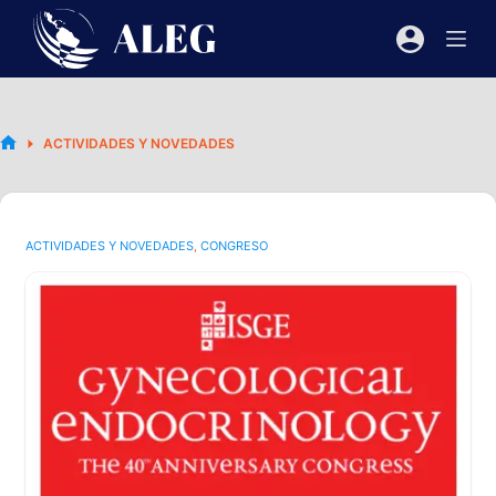
Saltar
al
contenido
ACTIVIDADES Y NOVEDADES
INICIO
ACTIVIDADES Y NOVEDADES
,
CONGRESO