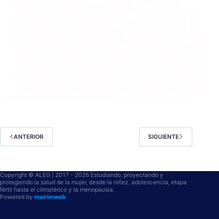
ALEG
2 DE AGOSTO DE 2019
ANTERIOR
SIGUIENTE
Copyright © ALEG | 2017 - 2026 Estudiando, proyectando y
protegiendo la salud de la mujer, desde la niñez, adolescencia, etapa
fértil hasta el climatérico y la menopausia.
Powered by
mairimweb