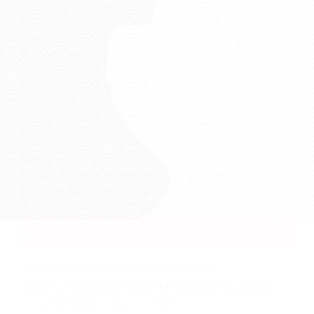
Postura de la Sociedad Paraguaya de
Climaterio y Menopausia sobre el artículo
en The Lancet sobre TRH y cáncer de
mama
ALEG
13 DE SEPTIEMBRE DE 2019
2019
Medicación para reducir el riesgo de
cáncer de mama. JAMA